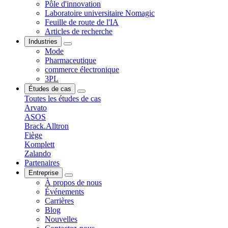
Pôle d'innovation
Laboratoire universitaire Nomagic
Feuille de route de l'IA
Articles de recherche
Industries
Mode
Pharmaceutique
commerce électronique
3PL
Études de cas
Toutes les études de cas
Arvato
ASOS
Brack.Alltron
Fiège
Komplett
Zalando
Partenaires
Entreprise
À propos de nous
Événements
Carrières
Blog
Nouvelles