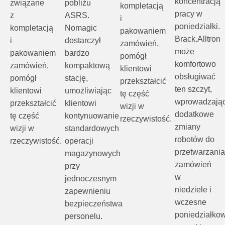
koncentracją
związane
pobliżu
kompletacją
pracy w
z
ASRS.
i
poniedziałki.
kompletacją
Nomagic
pakowaniem
Brack.Alltron
i
dostarczył
zamówień,
może
pakowaniem
bardzo
pomógł
komfortowo
zamówień,
kompaktową
klientowi
obsługiwać
pomógł
stację,
przekształcić
ten szczyt,
klientowi
umożliwiając
tę część
wprowadzają
przekształcić
klientowi
wizji w
dodatkowe
tę część
kontynuowanie
rzeczywistość.
zmiany
wizji w
standardowych
robotów do
rzeczywistość.
operacji
przetwarzani
magazynowych
zamówień
przy
w
jednoczesnym
niedziele i
zapewnieniu
wczesne
bezpieczeństwa
poniedziałko
personelu.