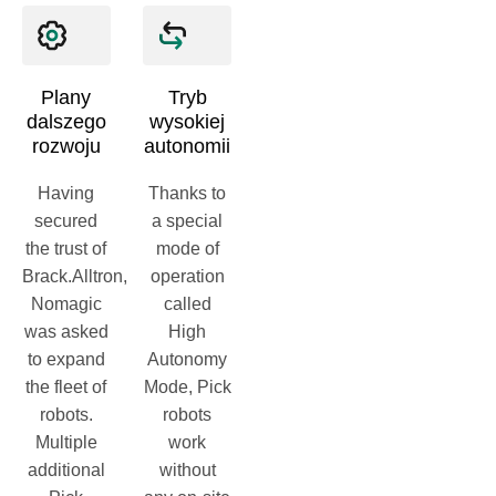
Plany
Tryb
dalszego
wysokiej
rozwoju
autonomii
Having
Thanks to
secured
a special
the trust of
mode of
Brack.Alltron,
operation
Nomagic
called
was asked
High
to expand
Autonomy
the fleet of
Mode, Pick
robots.
robots
Multiple
work
additional
without