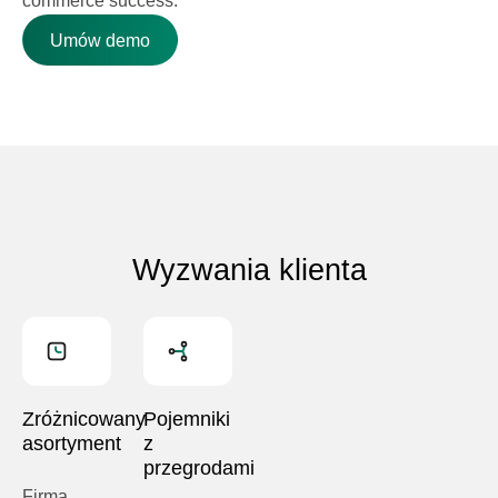
Umów demo
Wyzwania klienta
Zróżnicowany
Pojemniki
asortyment
z
przegrodami
Firma