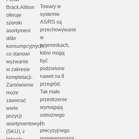
Towary w
Brack.Alltron
systemie
oferuje
AS/RS są
szeroki
przechowywane
asortyment
w
dóbr
pojemnikach,
konsumpcyjnych,
które mogą
co stanowi
być
wyzwanie
podzielone
w zakresie
nawet na 8
kompletacji.
przegród.
Zamówienie
Tak małe
może
przestrzenie
zawierać
wymagają
wiele
ostrożnego
pozycji
i
asortymentowych
precyzyjnego
(SKU), z
manewrowania
których