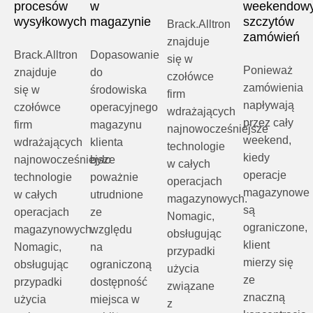
procesów
w
weekendow
wysyłkowych
magazynie
szczytów
Brack.Alltron
zamówień
znajduje
Brack.Alltron
Dopasowanie
się w
Ponieważ
znajduje
do
czołówce
zamówienia
się w
środowiska
firm
napływają
czołówce
operacyjnego
wdrażających
przez cały
firm
magazynu
najnowocześniejsze
weekend,
wdrażających
klienta
technologie
kiedy
najnowocześniejsze
było
w całych
operacje
technologie
poważnie
operacjach
magazynowe
w całych
utrudnione
magazynowych.
są
operacjach
ze
Nomagic,
ograniczone,
magazynowych.
względu
obsługując
klient
Nomagic,
na
przypadki
mierzy się
obsługując
ograniczoną
użycia
ze
przypadki
dostępność
związane
znaczną
użycia
miejsca w
z