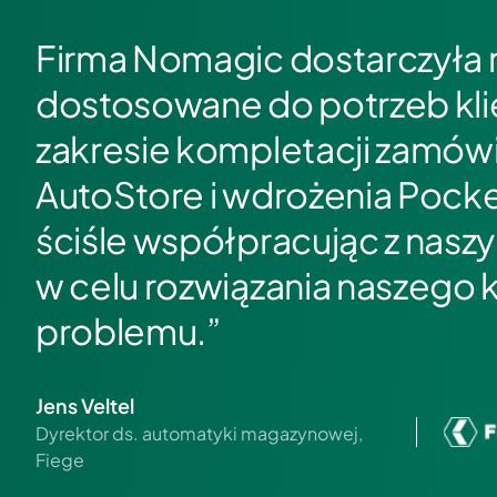
Firma Nomagic dostarczyła 
dostosowane do potrzeb kli
zakresie kompletacji zamów
AutoStore i wdrożenia Pocke
ściśle współpracując z nas
w celu rozwiązania naszego
problemu.”
Jens Veltel
Dyrektor ds. automatyki magazynowej,
Fiege