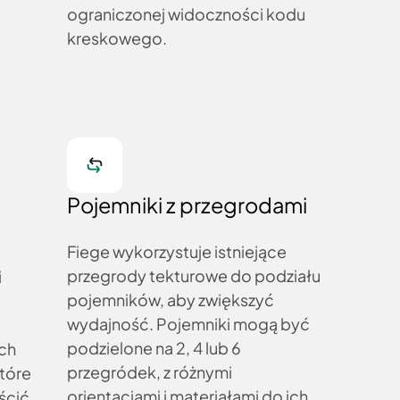
ograniczonej widoczności kodu
kreskowego.
Pojemniki z przegrodami
Fiege wykorzystuje istniejące
przegrody tekturowe do podziału
i
pojemników, aby zwiększyć
wydajność. Pojemniki mogą być
podzielone na 2, 4 lub 6
ch
przegródek, z różnymi
które
orientacjami i materiałami do ich
ścić