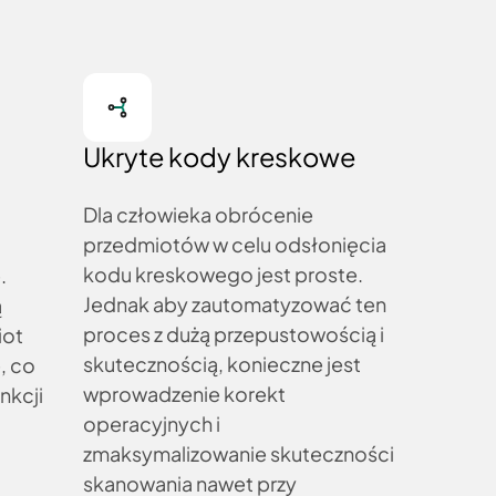
Ukryte kody kreskowe
Dla człowieka obrócenie
przedmiotów w celu odsłonięcia
kodu kreskowego jest proste.
.
Jednak aby zautomatyzować ten
ą
proces z dużą przepustowością i
iot
skutecznością, konieczne jest
, co
wprowadzenie korekt
nkcji
operacyjnych i
zmaksymalizowanie skuteczności
skanowania nawet przy