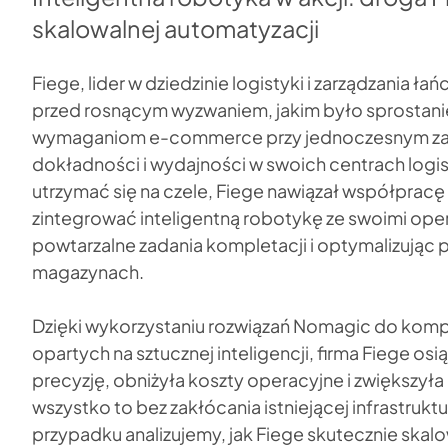
skalowalnej automatyzacji
Fiege, lider w dziedzinie logistyki i zarządzania ł
przed rosnącym wyzwaniem, jakim było sprostan
wymaganiom e-commerce przy jednoczesnym za
dokładności i wydajności w swoich centrach logi
utrzymać się na czele, Fiege nawiązał współpracę
zintegrować inteligentną robotykę ze swoimi ope
powtarzalne zadania kompletacji i optymalizując
magazynach.
Dzięki wykorzystaniu rozwiązań Nomagic do komp
opartych na sztucznej inteligencji, firma Fiege os
precyzję, obniżyła koszty operacyjne i zwiększył
wszystko to bez zakłócania istniejącej infrastrukt
przypadku analizujemy, jak Fiege skutecznie skal