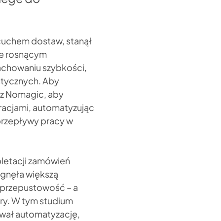
ańcuchem dostaw, stanął
ie rosnącym
chowaniu szybkości,
stycznych. Aby
 z Nomagic, aby
racjami, automatyzując
 przepływy pracy w
letacji zamówień
iągnęła większą
a przepustowość – a
ury. W tym studium
ował automatyzację,