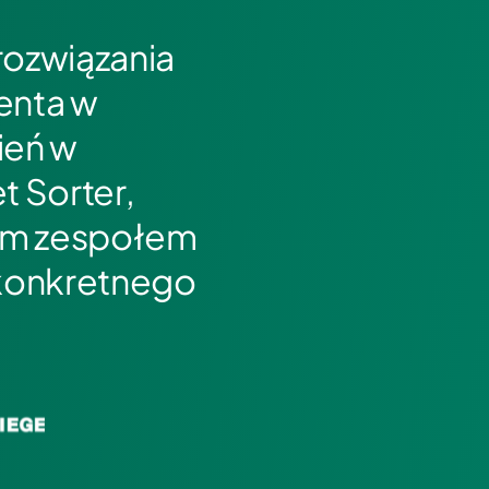
rozwiązania
enta w
ień w
t Sorter,
zym zespołem
 konkretnego